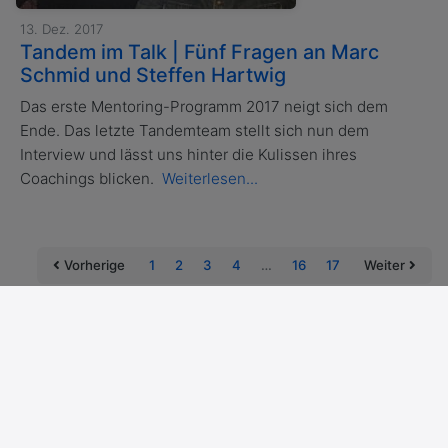
13. Dez. 2017
Tandem im Talk | Fünf Fragen an Marc
Schmid und Steffen Hartwig
Das erste Mentoring-Programm 2017 neigt sich dem
Ende. Das letzte Tandemteam stellt sich nun dem
Interview und lässt uns hinter die Kulissen ihres
Coachings blicken.
Weiterlesen...
Vorherige
1
2
3
4
…
16
17
Weiter
Impressum
Datenschutzerklärung
Cookies
Copyright © 2026 Nordakademiker e.V., Elmshorn
Powered by Alumnii