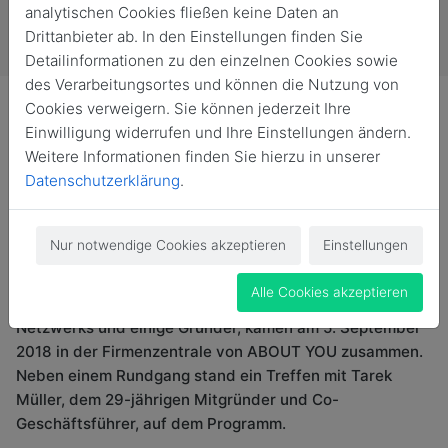
analytischen Cookies fließen keine Daten an
Drittanbieter ab. In den Einstellungen finden Sie
Detailinformationen zu den einzelnen Cookies sowie
des Verarbeitungsortes und können die Nutzung von
Cookies verweigern. Sie können jederzeit Ihre
Einwilligung widerrufen und Ihre Einstellungen ändern.
Weitere Informationen finden Sie hierzu in unserer
Datenschutzerklärung
.
Hinter die Kulissen eines aufstrebenden Unternehmens
schauen, das Technologie und Mode mit der
Infrastruktur einer großen Handelsgruppe vereint: Der
Nur notwendige Cookies akzeptieren
Einstellungen
AlumniOnSite-Termin bei ABOUT YOU erfreute sich
schon im Vorfeld großer Beliebtheit. 25 Nordakademiker,
Alle Cookies akzeptieren
darunter Studenten, langjährige Mitglieder des Alumni-
Netzwerks und einige Gründer, kamen am 5. September
2018 in der Firmenzentrale von ABOUT YOU zusammen.
Neben einem Rundgang stand ein Treffen mit Tarek
Müller, dem 29-jährigen Mitgründer und Co-
Geschäftsführer, auf dem Programm.