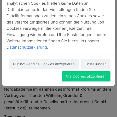
analytischen Cookies fließen keine Daten an
Drittanbieter ab. In den Einstellungen finden Sie
Detailinformationen zu den einzelnen Cookies sowie
des Verarbeitungsortes und können die Nutzung von
Cookies verweigern. Sie können jederzeit Ihre
Einwilligung widerrufen und Ihre Einstellungen ändern.
Weitere Informationen finden Sie hierzu in unserer
Datenschutzerklärung
.
Nur notwendige Cookies akzeptieren
Einstellungen
Alle Cookies akzeptieren
Am 21. August noch nichts geplant? Dann jetzt am
besten direkt in den Kalender eintragen und in der
Nordakademie im Rahmen des Informatikforums an dem
Vortrag von Thorsten Wilhelm, Gründer &
geschäftsführender Gesellschafter der eresult GmbH
(eresult.de), teilnehmen.
Zum Inhalt: