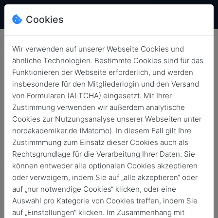
Cookies
Wir verwenden auf unserer Webseite Cookies und
ähnliche Technologien. Bestimmte Cookies sind für das
Funktionieren der Webseite erforderlich, und werden
User Experience
insbesondere für den Mitgliederlogin und den Versand
von Formularen (ALTCHA) eingesetzt. Mit Ihrer
altersgerechter
Zustimmung verwenden wir außerdem analytische
Assistenzsysteme: Wo stehen
Cookies zur Nutzungsanalyse unserer Webseiten unter
wir heute? Welche
nordakademiker.de (Matomo). In diesem Fall gilt Ihre
Zustimmmung zum Einsatz dieser Cookies auch als
Herausforderungen &
Rechtsgrundlage für die Verarbeitung Ihrer Daten. Sie
Lösungen gibt es?
können entweder alle optionalen Cookies akzeptieren
oder verweigern, indem Sie auf „alle akzeptieren“ oder
Zurück
21. Juni 2019
auf „nur notwendige Cookies“ klicken, oder eine
Auswahl pro Kategorie von Cookies treffen, indem Sie
auf „Einstellungen“ klicken. Im Zusammenhang mit