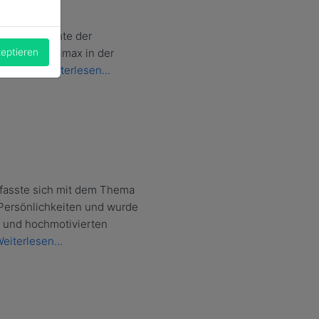
.2025
und so konnte der
zeptieren
alteten Audimax in der
egrüßen.
Weiterlesen...
efasste sich mit dem Thema
Persönlichkeiten und wurde
n und hochmotivierten
eiterlesen...