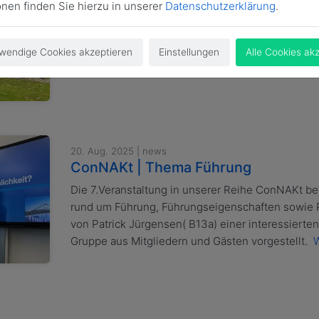
onen finden Sie hierzu in unserer
Datenschutzerklärung
.
Jubiläumstreffen (10,20,30) am 13.9
Die Wiedersehensfreude und Vorfreude war groß 
wendige Cookies akzeptieren
Einstellungen
Alle Cookies ak
Nordakademiker Verein am 13.9.2025 im neu gest
Nordakademie in Elmshorn die 43 Teilnehmer b
20. Aug. 2025 | news
ConNAKt | Thema Führung
Die 7.Veranstaltung in unserer Reihe ConNAKt b
rund um Führung, Führungseigenschaften sowie 
von Patrick Jürgensen( B13a) einer interessierte
Gruppe aus Mitgliedern und Gästen vorgestellt.
W