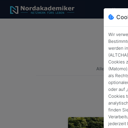
(c
Home
Coo
Wir verwe
Bestimmte
werden in
(ALTCHA) 
Cookies z
(Matomo).
Alle
Alumn
als Recht
optionale
oder auf 
Cookies t
analytisc
finden Si
Verarbeit
jederzeit