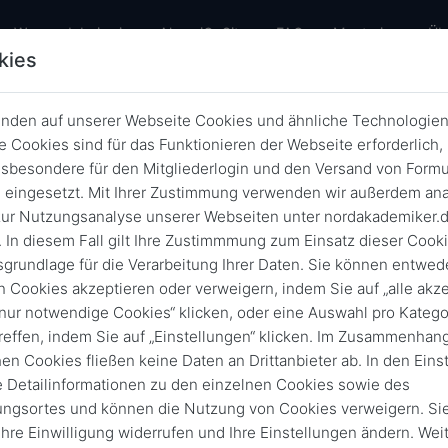
urrent)
Warum dabei sein
AlumniOnSite
FAQ
Mentoring
Üb
kies
nden auf unserer Webseite Cookies und ähnliche Technologien
News
 Cookies sind für das Funktionieren der Webseite erforderlich,
sbesondere für den Mitgliederlogin und den Versand von Formu
Zurück
Archivierte News
eingesetzt. Mit Ihrer Zustimmung verwenden wir außerdem ana
ur Nutzungsanalyse unserer Webseiten unter nordakademiker.
 In diesem Fall gilt Ihre Zustimmmung zum Einsatz dieser Cook
iOnSite
news
News
Newsletter
Veranstaltun
sgrundlage für die Verarbeitung Ihrer Daten. Sie können entwede
n Cookies akzeptieren oder verweigern, indem Sie auf „alle akze
„nur notwendige Cookies“ klicken, oder eine Auswahl pro Katego
reffen, indem Sie auf „Einstellungen“ klicken. Im Zusammenhang
News d
hen Cookies fließen keine Daten an Drittanbieter ab. In den Eins
e Detailinformationen zu den einzelnen Cookies sowie des
ungsortes und können die Nutzung von Cookies verweigern. Si
 Ihre Einwilligung widerrufen und Ihre Einstellungen ändern. Wei
17. Sept. 2025 | news