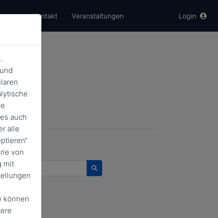
er uns
Kontakt
Veranstaltungen
Login
.
 und
laren
lytische
de
ies auch
gsrückblick
r alle
ptieren“
rie von
 mit
urchsuchen
tellungen
e können
tere