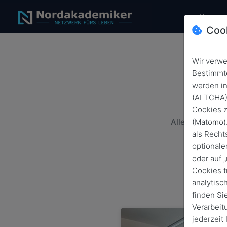
(c
Home
Coo
Wir verwe
Bestimmte
werden in
(ALTCHA) 
Cookies z
(Matomo).
Alle
Alumn
als Recht
optionale
oder auf 
Cookies t
analytisc
finden Si
Verarbeit
jederzeit