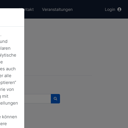
er uns
Kontakt
Veranstaltungen
Login
.
 und
laren
lytische
de
ies auch
gsrückblick
r alle
ptieren“
rie von
 mit
urchsuchen
tellungen
e können
tere