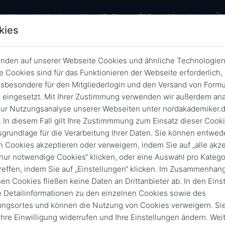
urrent)
Warum dabei sein
AlumniOnSite
FAQ
Mentoring
Üb
kies
nden auf unserer Webseite Cookies und ähnliche Technologien
News
 Cookies sind für das Funktionieren der Webseite erforderlich,
sbesondere für den Mitgliederlogin und den Versand von Formu
Zurück
Archivierte News
eingesetzt. Mit Ihrer Zustimmung verwenden wir außerdem ana
ur Nutzungsanalyse unserer Webseiten unter nordakademiker.
 In diesem Fall gilt Ihre Zustimmmung zum Einsatz dieser Cook
iOnSite
news
News
Newsletter
Veranstaltun
sgrundlage für die Verarbeitung Ihrer Daten. Sie können entwede
n Cookies akzeptieren oder verweigern, indem Sie auf „alle akze
„nur notwendige Cookies“ klicken, oder eine Auswahl pro Katego
reffen, indem Sie auf „Einstellungen“ klicken. Im Zusammenhang
News d
hen Cookies fließen keine Daten an Drittanbieter ab. In den Eins
e Detailinformationen zu den einzelnen Cookies sowie des
ungsortes und können die Nutzung von Cookies verweigern. Si
 Ihre Einwilligung widerrufen und Ihre Einstellungen ändern. Wei