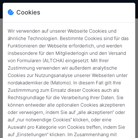
Cookies
Wir verwenden auf unserer Webseite Cookies und
ähnliche Technologien. Bestimmte Cookies sind für das
Funktionieren der Webseite erforderlich, und werden
insbesondere für den Mitgliederlogin und den Versand
von Formularen (ALTCHA) eingesetzt. Mit Ihrer
22767
Zustimmung verwenden wir außerdem analytische
ConNAKt | Mindset matters
Cookies zur Nutzungsanalyse unserer Webseiten unter
nordakademiker.de (Matomo). In diesem Fall gilt Ihre
Zustimmmung zum Einsatz dieser Cookies auch als
4. Feb. 2026
von
18:30
20:30
Rechtsgrundlage für die Verarbeitung Ihrer Daten. Sie
An-/Abmeldefrist 2. Feb. 2026
können entweder alle optionalen Cookies akzeptieren
oder verweigern, indem Sie auf „alle akzeptieren“ oder
auf „nur notwendige Cookies“ klicken, oder eine
Auswahl pro Kategorie von Cookies treffen, indem Sie
auf „Einstellungen“ klicken. Im Zusammenhang mit