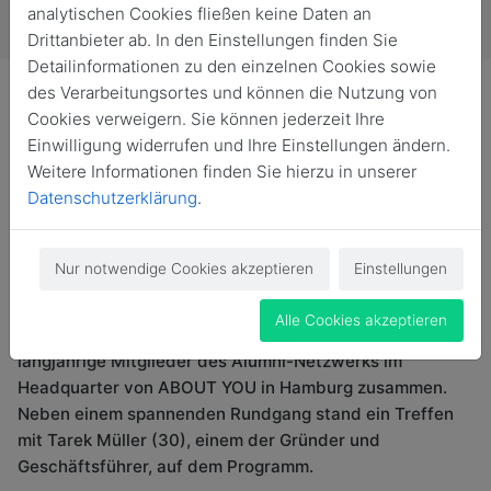
analytischen Cookies fließen keine Daten an
Drittanbieter ab. In den Einstellungen finden Sie
Detailinformationen zu den einzelnen Cookies sowie
des Verarbeitungsortes und können die Nutzung von
Cookies verweigern. Sie können jederzeit Ihre
Einwilligung widerrufen und Ihre Einstellungen ändern.
Weitere Informationen finden Sie hierzu in unserer
Am 9. Oktober erhielten die Nordakademiker einen
Datenschutzerklärung
.
Einblick in eines der schnellsten wachsenden E-
Commerce Unternehmen Europas und Hamburgs erstem
Unicorn mit einer Unternehmensbewertung von über
Nur notwendige Cookies akzeptieren
Einstellungen
einer Milliarde US Dollar. Die Sprache ist von dem
deutschen Online-Versandhändler ABOUT YOU. Hierzu
Alle Cookies akzeptieren
kamen die Nordakademiker, darunter Studenten,
langjährige Mitglieder des Alumni-Netzwerks im
Headquarter von ABOUT YOU in Hamburg zusammen.
Neben einem spannenden Rundgang stand ein Treffen
mit Tarek Müller (30), einem der Gründer und
Geschäftsführer, auf dem Programm.