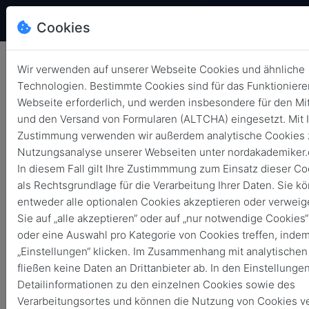
Cookies
Wir verwenden auf unserer Webseite Cookies und ähnliche
Technologien. Bestimmte Cookies sind für das Funktioniere
Webseite erforderlich, und werden insbesondere für den Mit
Impulsvortrag | Roland Gieske
und den Versand von Formularen (ALTCHA) eingesetzt. Mit I
am 21.4.2026
Zustimmung verwenden wir außerdem analytische Cookies 
Nutzungsanalyse unserer Webseiten unter nordakademiker.
Zurück
24. April 2026
Veranstaltungsrückblick
In diesem Fall gilt Ihre Zustimmmung zum Einsatz dieser C
als Rechtsgrundlage für die Verarbeitung Ihrer Daten. Sie k
entweder alle optionalen Cookies akzeptieren oder verweig
Sie auf „alle akzeptieren“ oder auf „nur notwendige Cookies“
oder eine Auswahl pro Kategorie von Cookies treffen, indem
„Einstellungen“ klicken. Im Zusammenhang mit analytische
fließen keine Daten an Drittanbieter ab. In den Einstellunge
Detailinformationen zu den einzelnen Cookies sowie des
Verarbeitungsortes und können die Nutzung von Cookies v