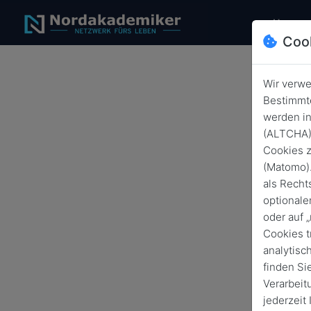
(c
Home
Coo
Wir verwe
Das
Bestimmte
werden in
(ALTCHA) 
Cookies z
(Matomo).
als Recht
optionale
oder auf 
Cookies t
analytisc
finden Si
Verarbeit
jederzeit