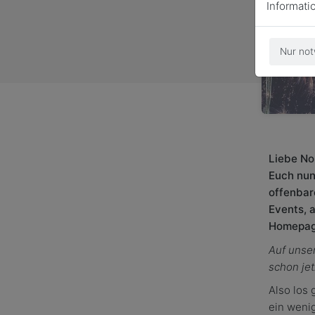
Informati
Nur not
Liebe No
Euch nun
offenbar
Events, 
Homepage
Auf unser
schon jet
Also los 
ein weni