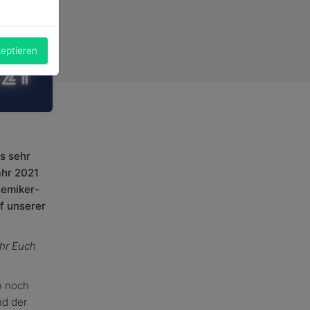
zeptieren
s sehr
ahr 2021
demiker-
f unserer
Ihr Euch
n noch
nd der