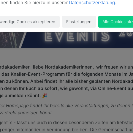
onen finden Sie hierzu in unserer
Datenschutzerklärung
.
wendige Cookies akzeptieren
Einstellungen
Alle Cookies ak
rdakademiker, liebe Nordakademikerinnen, wir freuen wir un
 das Knaller-Event-Programm für die folgenden Monate im J
en zu können. Anbei findet Ihr alle bisher geplanten Nordaka
an denen Ihr Euch ab sofort, wie gewohnt, via Online-Event au
 anmelden könnt. 🎉
er Homepage findet Ihr bereits alle Veranstaltungen, zu denen 
zt direkt anmelden könnt.
geht´s - lasst uns auch in diesen besonderen Zeiten am liebste
g enger miteinander in Verbindung bleiben. Die Gemeinschaft u