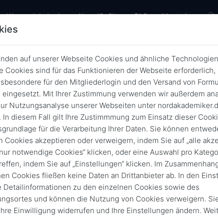
urrent)
Warum dabei sein
AlumniOnSite
FAQ
Mentoring
Üb
kies
nden auf unserer Webseite Cookies und ähnliche Technologien
 sind die Nordakademiker Events 
 Cookies sind für das Funktionieren der Webseite erforderlich,
sbesondere für den Mitgliederlogin und den Versand von Formu
Zurück
29. Jan. 2021
eingesetzt. Mit Ihrer Zustimmung verwenden wir außerdem ana
ur Nutzungsanalyse unserer Webseiten unter nordakademiker.
 In diesem Fall gilt Ihre Zustimmmung zum Einsatz dieser Cook
sgrundlage für die Verarbeitung Ihrer Daten. Sie können entwede
n Cookies akzeptieren oder verweigern, indem Sie auf „alle akze
„nur notwendige Cookies“ klicken, oder eine Auswahl pro Katego
reffen, indem Sie auf „Einstellungen“ klicken. Im Zusammenhang
hen Cookies fließen keine Daten an Drittanbieter ab. In den Eins
e Detailinformationen zu den einzelnen Cookies sowie des
ungsortes und können die Nutzung von Cookies verweigern. Si
 Ihre Einwilligung widerrufen und Ihre Einstellungen ändern. Wei