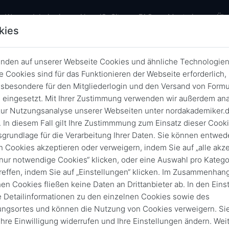
Warum dabei sein
AlumniOnSite
FAQ
Mentoring
Übe
kies
nden auf unserer Webseite Cookies und ähnliche Technologien
 Cookies sind für das Funktionieren der Webseite erforderlich,
Hamburg
sbesondere für den Mitgliederlogin und den Versand von Formu
gprogramm 2025 | Abschlussvera
eingesetzt. Mit Ihrer Zustimmung verwenden wir außerdem ana
ur Nutzungsanalyse unserer Webseiten unter nordakademiker.
 In diesem Fall gilt Ihre Zustimmmung zum Einsatz dieser Cook
23. Okt. 2025
von
19:00
21:00
sgrundlage für die Verarbeitung Ihrer Daten. Sie können entwede
n Cookies akzeptieren oder verweigern, indem Sie auf „alle akze
An-/Abmeldefrist 23. Okt. 2025
„nur notwendige Cookies“ klicken, oder eine Auswahl pro Katego
reffen, indem Sie auf „Einstellungen“ klicken. Im Zusammenhang
hen Cookies fließen keine Daten an Drittanbieter ab. In den Eins
Vergangene Vera
e Detailinformationen zu den einzelnen Cookies sowie des
ungsortes und können die Nutzung von Cookies verweigern. Si
 Ihre Einwilligung widerrufen und Ihre Einstellungen ändern. Wei