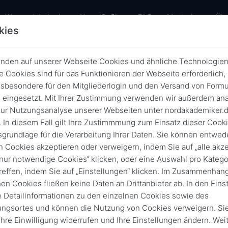
Warum dabei sein
AlumniOnSite
FAQ
Mentoring
Übe
kies
nden auf unserer Webseite Cookies und ähnliche Technologien
 Cookies sind für das Funktionieren der Webseite erforderlich,
Elmshorn
sbesondere für den Mitgliederlogin und den Versand von Formu
0, 20 und 30 Jahre Jubiläumstreff
eingesetzt. Mit Ihrer Zustimmung verwenden wir außerdem ana
ur Nutzungsanalyse unserer Webseiten unter nordakademiker.
 In diesem Fall gilt Ihre Zustimmmung zum Einsatz dieser Cook
sgrundlage für die Verarbeitung Ihrer Daten. Sie können entwede
13. Sept. 2025
von
11:00
16:00
n Cookies akzeptieren oder verweigern, indem Sie auf „alle akze
An-/Abmeldefrist 4. Sept. 2025
„nur notwendige Cookies“ klicken, oder eine Auswahl pro Katego
reffen, indem Sie auf „Einstellungen“ klicken. Im Zusammenhang
hen Cookies fließen keine Daten an Drittanbieter ab. In den Eins
e Detailinformationen zu den einzelnen Cookies sowie des
Vergangene Vera
ungsortes und können die Nutzung von Cookies verweigern. Si
 Ihre Einwilligung widerrufen und Ihre Einstellungen ändern. Wei