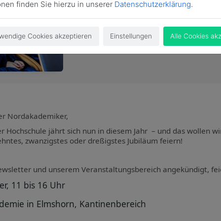
onen finden Sie hierzu in unserer
Datenschutzerklärung
.
wendige Cookies akzeptieren
Einstellungen
Alle Cookies ak
der Nordakademiker,
r Hochschule jährt sich nun in diesem Jahr – und das wollen wi
ntes, zwanzigstes oder dreßigstes Jubiläum feiern!
ewsletter und unserem Veranstaltungsbereich angekündigt, fei
r, 11 bis 16 Uhr
demie in Elmshorn, Kantinenbereich