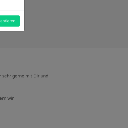
zeptieren
r sehr gerne mit Dir und
ern wir