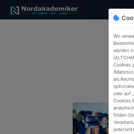
Home
Coo
Wir verwe
Bestimmte
werden in
1
(ALTCHA) 
Cookies z
(Matomo).
als Recht
optionale
oder auf 
Cookies t
analytisc
finden Si
Verarbeit
jederzeit